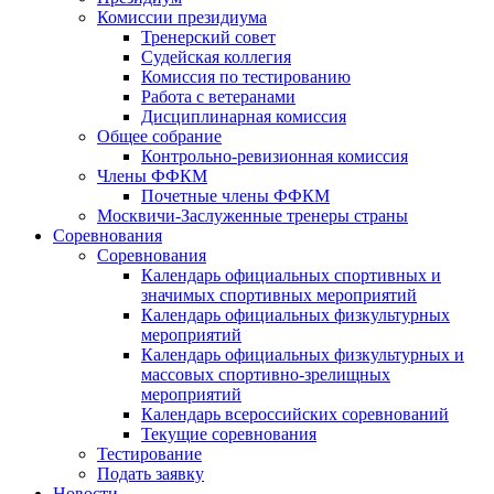
Комиссии президиума
Тренерский совет
Судейская коллегия
Комиссия по тестированию
Работа с ветеранами
Дисциплинарная комиссия
Общее собрание
Контрольно-ревизионная комиссия
Члены ФФКМ
Почетные члены ФФКМ
Москвичи-Заслуженные тренеры страны
Соревнования
Соревнования
Календарь официальных спортивных и
значимых спортивных мероприятий
Календарь официальных физкультурных
мероприятий
Календарь официальных физкультурных и
массовых спортивно-зрелищных
мероприятий
Календарь всероссийских соревнований
Текущие соревнования
Тестирование
Подать заявку
Новости