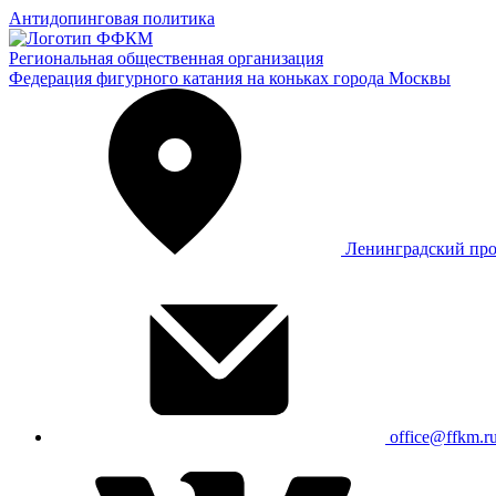
Антидопинговая политика
Региональная общественная организация
Федерация фигурного катания на коньках города Москвы
Ленинградский про
office@ffkm.r