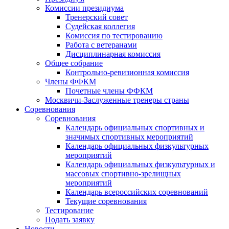
Комиссии президиума
Тренерский совет
Судейская коллегия
Комиссия по тестированию
Работа с ветеранами
Дисциплинарная комиссия
Общее собрание
Контрольно-ревизионная комиссия
Члены ФФКМ
Почетные члены ФФКМ
Москвичи-Заслуженные тренеры страны
Соревнования
Соревнования
Календарь официальных спортивных и
значимых спортивных мероприятий
Календарь официальных физкультурных
мероприятий
Календарь официальных физкультурных и
массовых спортивно-зрелищных
мероприятий
Календарь всероссийских соревнований
Текущие соревнования
Тестирование
Подать заявку
Новости