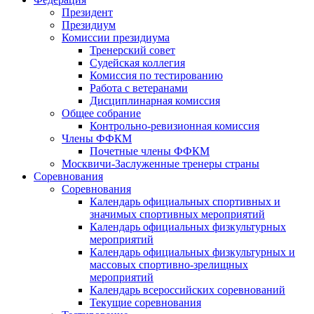
Президент
Президиум
Комиссии президиума
Тренерский совет
Судейская коллегия
Комиссия по тестированию
Работа с ветеранами
Дисциплинарная комиссия
Общее собрание
Контрольно-ревизионная комиссия
Члены ФФКМ
Почетные члены ФФКМ
Москвичи-Заслуженные тренеры страны
Соревнования
Соревнования
Календарь официальных спортивных и
значимых спортивных мероприятий
Календарь официальных физкультурных
мероприятий
Календарь официальных физкультурных и
массовых спортивно-зрелищных
мероприятий
Календарь всероссийских соревнований
Текущие соревнования