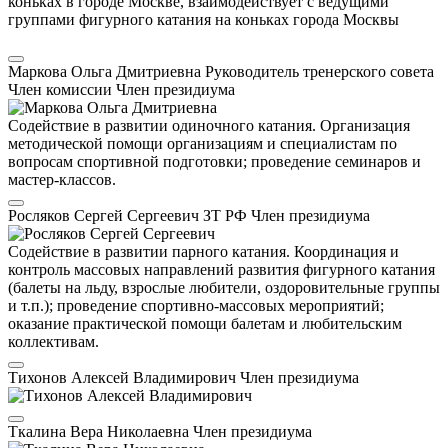
коньках в городе Москве, взаимодействует с ведущими
группами фигурного катания на коньках города Москвы
Маркова Ольга Дмитриевна
Руководитель тренерского совета
Член комиссии
Член президиума
Содействие в развитии одиночного катания. Организация
методической помощи организациям и специалистам по
вопросам спортивной подготовки; проведение семинаров и
мастер-классов.
Росляков Сергей Сергеевич
ЗТ РФ
Член президиума
Содействие в развитии парного катания. Координация и
контроль массовых направлений развития фигурного катания
(балеты на льду, взрослые любители, оздоровительные группы
и т.п.); проведение спортивно-массовых мероприятий;
оказание практической помощи балетам и любительским
коллективам.
Тихонов Алексей Владимирович
Член президиума
Ткалина Вера Николаевна
Член президиума