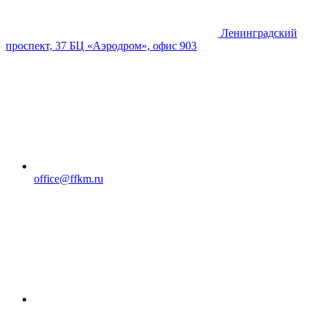
Ленинградский
проспект, 37 БЦ «Аэродром», офис 903
office@ffkm.ru