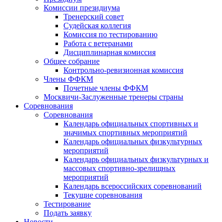
Комиссии президиума
Тренерский совет
Судейская коллегия
Комиссия по тестированию
Работа с ветеранами
Дисциплинарная комиссия
Общее собрание
Контрольно-ревизионная комиссия
Члены ФФКМ
Почетные члены ФФКМ
Москвичи-Заслуженные тренеры страны
Соревнования
Соревнования
Календарь официальных спортивных и
значимых спортивных мероприятий
Календарь официальных физкультурных
мероприятий
Календарь официальных физкультурных и
массовых спортивно-зрелищных
мероприятий
Календарь всероссийских соревнований
Текущие соревнования
Тестирование
Подать заявку
Новости