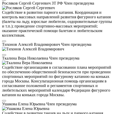
Росляков Сергей Сергеевич
ЗТ РФ
Член президиума
Содействие в развитии парного катания. Координация и
контроль массовых направлений развития фигурного катания
(балеты на льду, взрослые любители, оздоровительные группы
и т.п.); проведение спортивно-массовых мероприятий;
оказание практической помощи балетам и любительским
коллективам.
Тихонов Алексей Владимирович
Член президиума
Ткалина Вера Николаевна
Член президиума
Содействие организациям в согласовании плана мероприятий
по обеспечению общественной безопасности при проведении
спортивных мероприятий по фигурному катанию на коньках
города Москвы. Консультационная помощь организациям в
согласование положений и регламентов спортивных и
любительских мероприятий календаря Федерации фигурного
катания на коньках города Москвы.
Ушакова Елена Юрьевна
Член президиума
Содействие в развитии танцев на льду и парного катания.