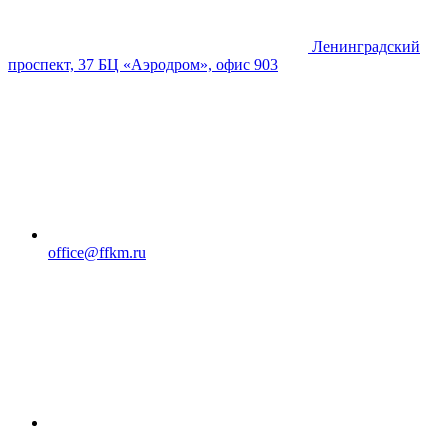
Ленинградский
проспект, 37 БЦ «Аэродром», офис 903
office@ffkm.ru