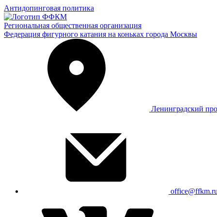
Антидопинговая политика
Региональная общественная организация
Федерация фигурного катания на коньках города Москвы
Ленинградский про
office@ffkm.r