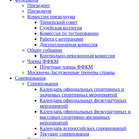
Президент
Президиум
Комиссии президиума
Тренерский совет
Судейская коллегия
Комиссия по тестированию
Работа с ветеранами
Дисциплинарная комиссия
Общее собрание
Контрольно-ревизионная комиссия
Члены ФФКМ
Почетные члены ФФКМ
Москвичи-Заслуженные тренеры страны
Соревнования
Соревнования
Календарь официальных спортивных и
значимых спортивных мероприятий
Календарь официальных физкультурных
мероприятий
Календарь официальных физкультурных и
массовых спортивно-зрелищных
мероприятий
Календарь всероссийских соревнований
Текущие соревнования