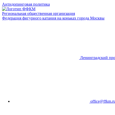
Антидопинговая политика
Региональная общественная организация
Федерация фигурного катания на коньках города Москвы
Ленинградский про
office@ffkm.r