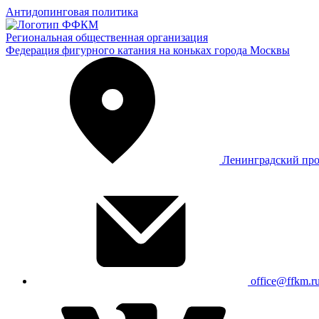
Антидопинговая политика
Региональная общественная организация
Федерация фигурного катания на коньках города Москвы
Ленинградский про
office@ffkm.r