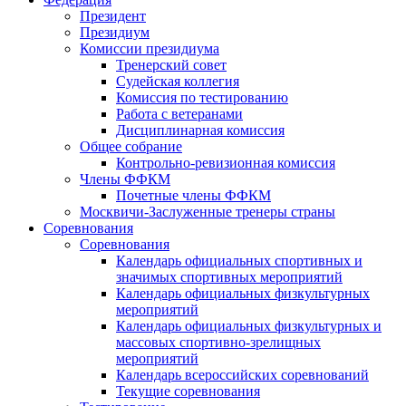
Президент
Президиум
Комиссии президиума
Тренерский совет
Судейская коллегия
Комиссия по тестированию
Работа с ветеранами
Дисциплинарная комиссия
Общее собрание
Контрольно-ревизионная комиссия
Члены ФФКМ
Почетные члены ФФКМ
Москвичи-Заслуженные тренеры страны
Соревнования
Соревнования
Календарь официальных спортивных и
значимых спортивных мероприятий
Календарь официальных физкультурных
мероприятий
Календарь официальных физкультурных и
массовых спортивно-зрелищных
мероприятий
Календарь всероссийских соревнований
Текущие соревнования