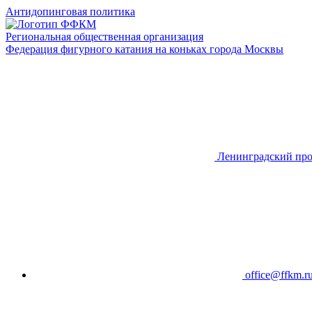
Антидопинговая политика
Региональная общественная организация
Федерация фигурного катания на коньках города Москвы
Ленинградский про
office@ffkm.r