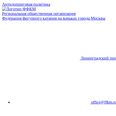
Антидопинговая политика
Региональная общественная организация
Федерация фигурного катания на коньках города Москвы
Ленинградский про
office@ffkm.r