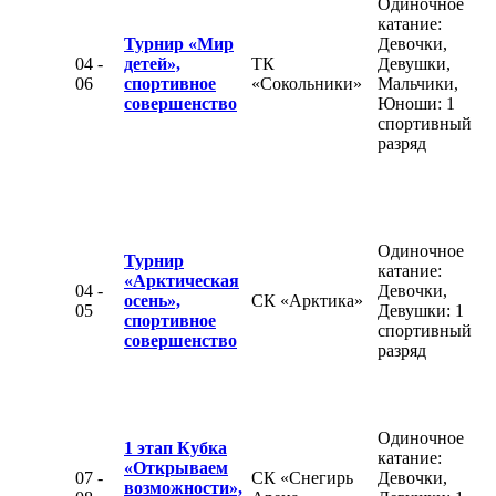
Одиночное
катание:
Турнир «Мир
Девочки,
04 -
детей»,
ТК
Девушки,
06
спортивное
«Сокольники»
Мальчики,
совершенство
Юноши: 1
спортивный
разряд
Одиночное
Турнир
катание:
«Арктическая
04 -
Девочки,
осень»,
СК «Арктика»
05
Девушки: 1
спортивное
спортивный
совершенство
разряд
Одиночное
1 этап Кубка
катание:
«Открываем
07 -
СК «Снегирь
Девочки,
возможности»,