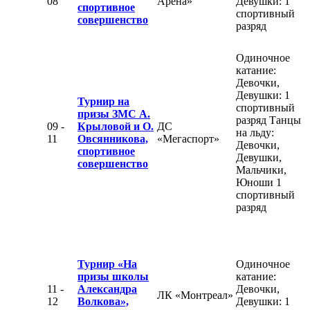
08
Арена»
Девушки: 1
спортивное
спортивный
совершенство
разряд
Одиночное
катание:
Девочки,
Девушки: 1
Турнир на
спортивный
призы ЗМС А.
разряд Танцы
09 -
Крыловой и О.
ДС
на льду:
11
Овсянникова,
«Мегаспорт»
Девочки,
спортивное
Девушки,
совершенство
Мальчики,
Юноши 1
спортивный
разряд
Турнир «На
Одиночное
призы школы
катание:
11 -
Александра
Девочки,
ЛК «Монтреал»
12
Волкова»,
Девушки: 1