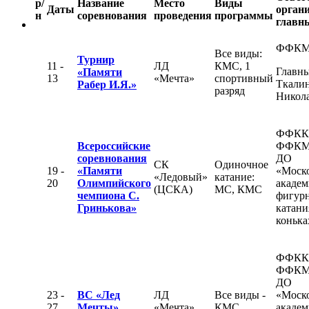
р/
Название
Место
Виды
Даты
органи
н
соревнования
проведения
программы
главны
ФФК
Все виды:
Турнир
11 -
ЛД
КМС, 1
Главны
«Памяти
13
«Мечта»
спортивный
Ткалин
Рабер И.Я.»
разряд
Никол
ФФКК
Всероссийские
ФФКМ
соревнования
ДО
СК
Одиночное
19 -
«Памяти
«Моск
«Ледовый»
катание:
20
Олимпийского
академ
(ЦСКА)
МС, КМС
чемпиона С.
фигур
Гринькова»
катани
конька
ФФКК
ФФКМ
ДО
23 -
ВС «Лед
ЛД
Все виды -
«Моск
27
Мечты»
«Мечта»
КМС
академ