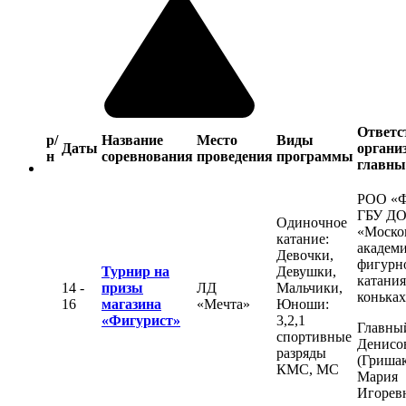
Ответс
р/
Название
Место
Виды
Даты
органи
н
соревнования
проведения
программы
главны
РОО «
ГБУ Д
Одиночное
«Моско
катание:
академ
Девочки,
фигурн
Турнир на
Девушки,
катания
14 -
призы
ЛД
Мальчики,
конька
16
магазина
«Мечта»
Юноши:
«Фигурист»
3,2,1
Главный
спортивные
Денисо
разряды
(Гришак
КМС, МС
Мария
Игорев