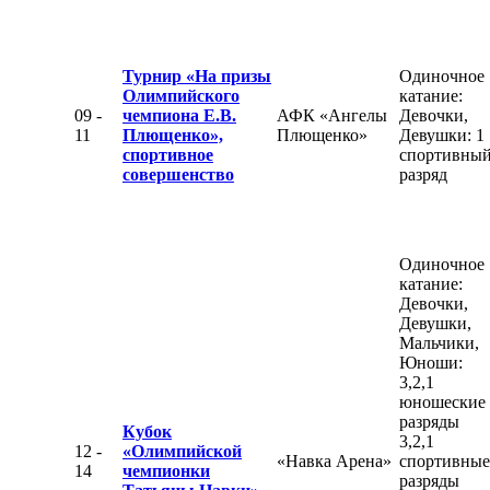
Турнир «На призы
Одиночное
Олимпийского
катание:
09 -
чемпиона Е.В.
АФК «Ангелы
Девочки,
11
Плющенко»,
Плющенко»
Девушки: 1
спортивное
спортивны
совершенство
разряд
Одиночное
катание:
Девочки,
Девушки,
Мальчики,
Юноши:
3,2,1
юношеские
разряды
Кубок
3,2,1
12 -
«Олимпийской
«Навка Арена»
спортивные
14
чемпионки
разряды