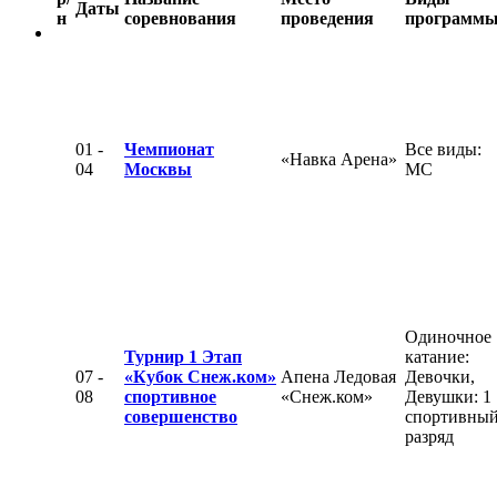
Даты
н
соревнования
проведения
программ
01 -
Чемпионат
Все виды:
«Навка Арена»
04
Москвы
МС
Одиночное
Турнир 1 Этап
катание:
07 -
«Кубок Снеж.ком»
Апена Ледовая
Девочки,
08
спортивное
«Снеж.ком»
Девушки: 1
совершенство
спортивны
разряд