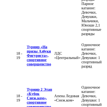
Парное
катание:
Девочки,
Девушки,
Мальчики,
Юноши 2,1
спортивные
разряды
Одиночное
Турнир «На
катание:
призы Азбуки
18 -
ЛДС
Девочки,
Фигуриста»,
19
«Центральный»
Девушки: 1
спортивное
спортивный
совершенство
разряд
Одиночное
Турнир 2 Этап
катание:
«Кубок
18 -
Апена Ледовая
Девочки,
Снеж.ком»,
19
«Снеж.ком»
Девушки: 1
спортивное
спортивный
совершенство