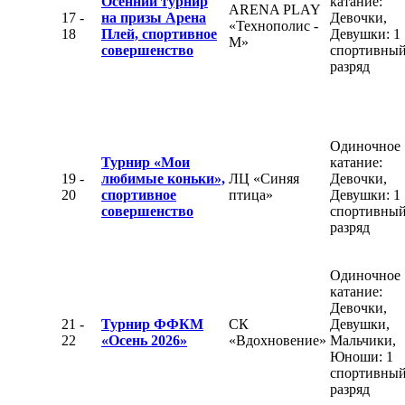
Осенний турнир
катание:
ARENA PLAY
17 -
на призы Арена
Девочки,
«Технополис -
18
Плей, спортивное
Девушки: 1
М»
совершенство
спортивны
разряд
Одиночное
Турнир «Мои
катание:
19 -
любимые коньки»,
ЛЦ «Синяя
Девочки,
20
спортивное
птица»
Девушки: 1
совершенство
спортивны
разряд
Одиночное
катание:
Девочки,
21 -
Турнир ФФКМ
СК
Девушки,
22
«Осень 2026»
«Вдохновение»
Мальчики,
Юноши: 1
спортивны
разряд