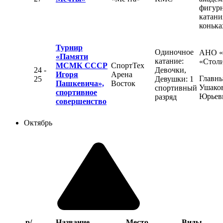
фигур
катани
конька
Турнир
Одиночное
АНО 
«Памяти
катание:
«Стол
МСМК СССР
СпортТех
24 -
Девочки,
Игоря
Арена
Главны
25
Девушки: 1
Пашкевича»,
Восток
Ушаков
спортивный
спортивное
Юрьев
разряд
совершенство
Октябрь
р/
Название
Место
Виды