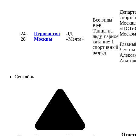
Департ
спорта 
Все виды:
Москвы
КМС
«ЦСТи
Танцы на
24 -
Первенство
ЛД
Моском
льду, парное
28
Москвы
«Мечта»
катание: 1
Главный
спортивный
Честны
разряд
Алекса
Анатол
Сентябрь
Ответ