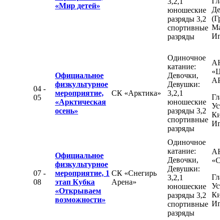
Гл
3,2,1
«Мир детей»
Де
юношеские
(Г
разряды 3,2
М
спортивные
Иг
разряды
Одиночное
А
катание:
«
Официальное
Девочки,
А
физкультурное
Девушки:
04 -
мероприятие,
СК «Арктика»
3,2,1
Гл
05
«Арктическая
юношеские
Ус
осень»
разряды 3,2
К
спортивные
Иг
разряды
Одиночное
катание:
А
Официальное
Девочки,
«С
физкультурное
Девушки:
07 -
мероприятие, 1
СК «Снегирь
Гл
3,2,1
08
этап Кубка
Арена»
Ус
юношеские
«Открываем
К
разряды 3,2
возможности»
Иг
спортивные
разряды