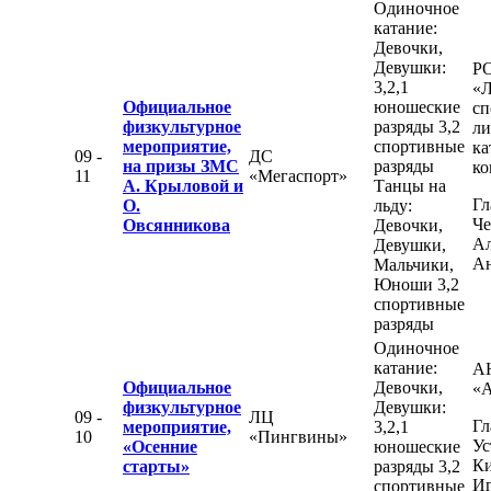
Одиночное
катание:
Девочки,
Девушки:
Р
3,2,1
«Л
Официальное
юношеские
сп
физкультурное
разряды 3,2
ли
мероприятие,
спортивные
ка
09 -
ДС
на призы ЗМС
разряды
ко
11
«Мегаспорт»
А. Крыловой и
Танцы на
Гл
О.
льду:
Че
Овсянникова
Девочки,
Ал
Девушки,
Ан
Мальчики,
Юноши 3,2
спортивные
разряды
Одиночное
катание:
А
Официальное
Девочки,
«
физкультурное
Девушки:
09 -
ЛЦ
Гл
мероприятие,
3,2,1
10
«Пингвины»
Ус
«Осенние
юношеские
К
старты»
разряды 3,2
Иг
спортивные