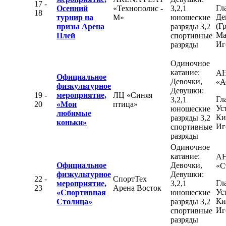
17 -
Гл
Осенний
«Технополис -
3,2,1
18
Де
турнир на
М»
юношеские
(Г
призы Арена
разряды 3,2
Ма
Плей
спортивные
Иг
разряды
Одиночное
катание:
А
Официальное
Девочки,
«А
физкультурное
Девушки:
19 -
мероприятие,
ЛЦ «Синяя
Гл
3,2,1
20
«Мои
птица»
Ус
юношеские
любимые
Ки
разряды 3,2
коньки»
Иг
спортивные
разряды
Одиночное
катание:
АН
Официальное
Девочки,
«С
физкультурное
Девушки:
22 -
СпортТех
Гл
мероприятие,
3,2,1
23
Арена Восток
Ус
«Спортивная
юношеские
Ки
Столица»
разряды 3,2
Иг
спортивные
разряды