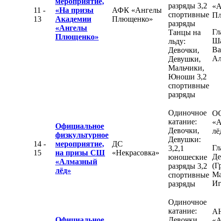
мероприятие,
разряды 3,2
«А
11 -
«На призы
АФК «Ангелы
спортивные
П
13
Академии
Плющенко»
разряды
«Ангелы
Гл
Танцы на
Плющенко»
Ш
льду:
Ва
Девочки,
Ал
Девушки,
Мальчики,
Юноши 3,2
спортивные
разряды
Одиночное
О
катание:
«А
Официальное
Девочки,
лё
физкультурное
Девушки:
14 -
мероприятие,
ДС
Гл
3,2,1
15
на призы СШ
«Некрасовка»
Де
юношеские
«Алмазный
(Г
разряды 3,2
лёд»
Ма
спортивные
Иг
разряды
Одиночное
катание:
А
Официальное
Девочки,
«