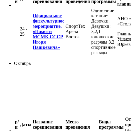
н
соревнования
проведения
программы
главн
Одиночное
Официальное
катание:
АНО 
физкультурное
Девочки,
«Стол
мероприятие,
СпортТех
Девушки:
24 -
«Памяти
Арена
3,2,1
Главны
25
МСМК СССР
Восток
юношеские
Ушако
Игоря
разряды 3,2
Юрьев
Пашкевича»
спортивные
разряды
Октябрь
От
р/
Название
Место
Виды
Даты
ор
н
соревнования
проведения
программы
гл