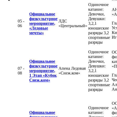
Одиночное
катание:
А
Официальное
Девочки,
«А
физкультурное
Девушки:
05 -
ЛДС
Гл
мероприятие,
3,2,1
06
«Центральный»
Ус
«Ледовые
юношеские
Ки
мечты»
разряды 3,2
Иг
спортивные
разряды
Одиночное
ОО
катание:
фи
Официальное
Девочки,
ка
физкультурное
Девушки:
«П
07 -
Апена Ледовая
мероприятие,
3,2,1
08
«Снеж.ком»
Гл
1 Этап «Кубок
юношеские
Че
Снеж.ком»
разряды 3,2
Ал
спортивные
Ан
разряды
О
Одиночное
«А
Официальное
катание:
фи