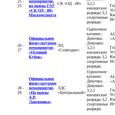
25 -
мероприятие,
СК «ОД - 80»
3,2,1
Гл
25
на призы ГАУ
юношеские
Ус
«СК ОД - 80»
разряды 3,2
Ки
Москомспорта
спортивные
Иг
разряды
Одиночное
катание:
А
Официальное
Девочки,
«А
физкультурное
Девушки:
26 -
ЛЦ
Гл
мероприятие,
3,2,1
27
«Созвездие»
Ус
«Осенний
юношеские
Ки
Кубок»
разряды 3,2
Иг
спортивные
разряды
Одиночное
катание:
А
Официальное
Девочки,
«А
физкультурное
Девушки:
28 -
мероприятие,
ЛДС
Гл
3,2,1
29
«На призы
«Центральный»
Ус
юношеские
А.Р.
Ки
разряды 3,2
Лакерника»
Иг
спортивные
разряды