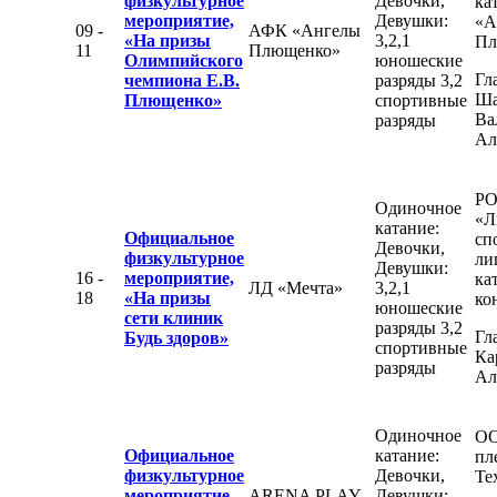
физкультурное
Девочки,
ка
мероприятие,
Девушки:
«А
09 -
АФК «Ангелы
«На призы
3,2,1
Пл
11
Плющенко»
Олимпийского
юношеские
Гл
чемпиона Е.В.
разряды 3,2
Ша
Плющенко»
спортивные
Ва
разряды
Ал
Р
Одиночное
«Л
катание:
Официальное
сп
Девочки,
физкультурное
ли
Девушки:
16 -
мероприятие,
ка
ЛД «Мечта»
3,2,1
18
«На призы
ко
юношеские
сети клиник
разряды 3,2
Гл
Будь здоров»
спортивные
Ка
разряды
Ал
Одиночное
ОО
Официальное
катание:
пл
физкультурное
Девочки,
Те
мероприятие,
ARENA PLAY
Девушки: