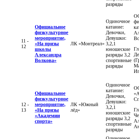
разряды
О
Одиночное
фи
Официальное
катание:
ка
физкультурное
Девочки,
Ал
мероприятие,
Девушки:
Во
11 -
«На призы
ЛК «Монтреал»
3,2,1
12
Гл
школы
юношеские
Де
Александра
разряды 3,2
(Г
Волкова»
спортивные
М
разряды
Иг
Одиночное
О
катание:
Официальное
«А
Девочки,
физкультурное
Сп
Девушки:
12 -
мероприятие,
ЛК «Южный
3,2,1
Гл
13
«На призы
лёд»
юношеские
Че
«Академии
разряды 3,2
Ал
спорта»
спортивные
Ан
разряды
Одиночное