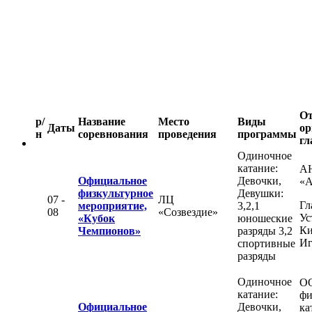
От
р/
Название
Место
Виды
Даты
ор
н
соревнования
проведения
программы
гл
Одиночное
катание:
А
Официальное
Девочки,
«
физкультурное
Девушки:
07 -
ЛЦ
Гл
мероприятие,
3,2,1
08
«Созвездие»
Ус
«Кубок
юношеские
Ки
Чемпионов»
разряды 3,2
Иг
спортивные
разряды
Одиночное
О
катание:
фи
Официальное
Девочки,
ка