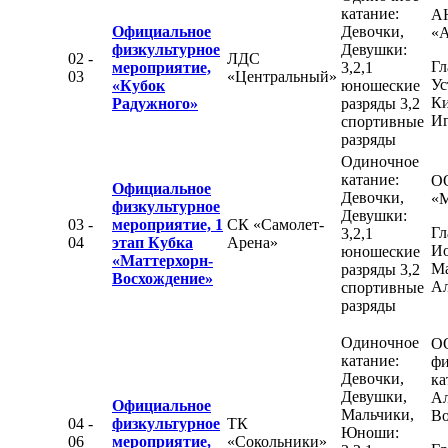
катание:
А
Официальное
Девочки,
«
физкультурное
Девушки:
02 -
ЛДС
Гл
мероприятие,
3,2,1
03
«Центральный»
Ус
«Кубок
юношеские
К
Радужного»
разряды 3,2
Иг
спортивные
разряды
Одиночное
катание:
О
Официальное
Девочки,
«М
физкультурное
Девушки:
03 -
мероприятие, 1
СК «Самолет-
Гл
3,2,1
04
этап Кубка
Арена»
Ио
юношеские
«Маттерхорн-
М
разряды 3,2
Восхождение»
Ал
спортивные
разряды
Одиночное
О
катание:
фи
Девочки,
ка
Девушки,
Ал
Официальное
Мальчики,
Во
04 -
физкультурное
ТК
Юноши:
06
мероприятие,
«Сокольники»