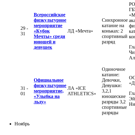
РО
ГБ
Всероссийское
«М
физкультурное
Синхронное
ак
мероприятие
катание на
фи
29 -
«Кубок
ЛД «Мечта»
коньках: 2
ка
31
Мечты» среди
спортивный
ко
юношей и
разряд
Гл
девушек
Чи
Ал
Одиночное
катание:
О
Официальное
Девочки,
«Д
физкультурное
Девушки:
31 -
ЛА «ICE
мероприятие,
3,2,1
Гл
01
ATHLETICS»
«Улыбка на
юношеские
Эй
льду»
разряды 3,2
Ни
спортивные
разряды
Ноябрь