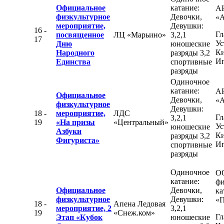
Официальное
катание:
А
физкультурное
Девочки,
«
мероприятие,
Девушки:
16 -
Гл
посвященное
ЛЦ «Марьино»
3,2,1
17
Ус
Дню
юношеские
К
Народного
разряды 3,2
Иг
Единства
спортивные
разряды
Одиночное
катание:
А
Официальное
Девочки,
«
физкультурное
Девушки:
18 -
мероприятие,
ЛДС
Гл
3,2,1
19
«На призы
«Центральный»
Ус
юношеские
Азбуки
К
разряды 3,2
Фигуриста»
Иг
спортивные
разряды
Одиночное
О
катание:
фи
Официальное
Девочки,
ка
физкультурное
Девушки:
«П
18 -
Апена Ледовая
мероприятие, 2
3,2,1
19
«Снеж.ком»
Гл
Этап «Кубок
юношеские