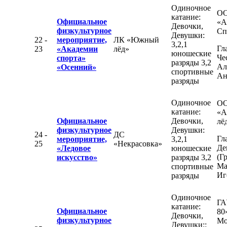
Одиночное
О
катание:
Официальное
«А
Девочки,
физкультурное
Сп
Девушки:
22 -
мероприятие,
ЛК «Южный
3,2,1
Гл
23
«Академии
лёд»
юношеские
Че
спорта»
разряды 3,2
Ал
«Осенний»
спортивные
Ан
разряды
Одиночное
О
катание:
«А
Официальное
Девочки,
лё
физкультурное
Девушки:
24 -
ДС
Гл
мероприятие,
3,2,1
25
«Некрасовка»
Де
«Ледовое
юношеские
(Г
искусство»
разряды 3,2
Ма
спортивные
Иг
разряды
Одиночное
ГА
катание:
Официальное
80
Девочки,
физкультурное
Мо
Девушки::