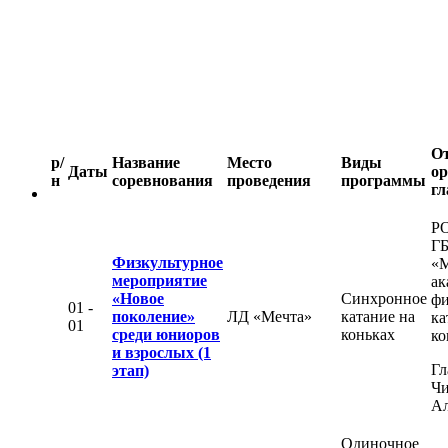
О
р/
Название
Место
Виды
Даты
ор
н
соревнования
проведения
программы
гл
Р
Г
Физкультурное
«М
мероприятие
ак
«Новое
Синхронное
фи
01 -
поколение»
ЛД «Мечта»
катание на
ка
01
среди юниоров
коньках
ко
и взрослых (1
Гл
этап)
Чи
Ал
Одиночное