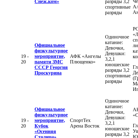
Че
Снеж.ком»
разряды 3,2
Ал
спортивные
Ан
разряды
Р
«Л
Одиночное
сп
катание:
Официальное
ли
Девочки,
физкультурное
ка
Девушки:
19 -
мероприятие,
АФК «Ангелы
ко
3,2,1
20
памяти ЗМС
Плющенко»
юношеские
Гл
СССР Георгия
разряды 3,2
Де
Проскурина
спортивные
(Г
разряды
М
Иг
Одиночное
катание:
Официальное
А
Девочки,
физкультурное
«С
Девушки:
19 -
мероприятие,
СпортТех
3,2,1
Гл
20
Кубок
Арена Восток
юношеские
Уш
«Осенняя
разряды 3,2
Ю
Столица»